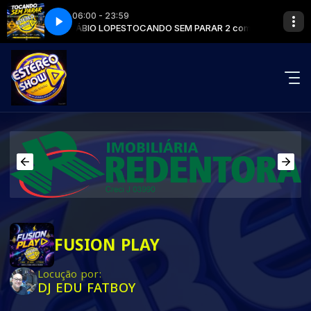
06:00 - 23:59
RAR 2 com DJ FÁBIO LOPES
AL ESTÉREO SHOW A
SPOT COMERCIAL ESTÉREO SHOW A
TOCANDO SEM PARAR 2 com DJ FÁBIO LOPE
FUSION PLAY
Locução por:
DJ EDU FATBOY