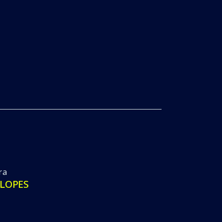
ra
 LOPES
Estéreo Show Party Segunda Edição
Super Balada Externa