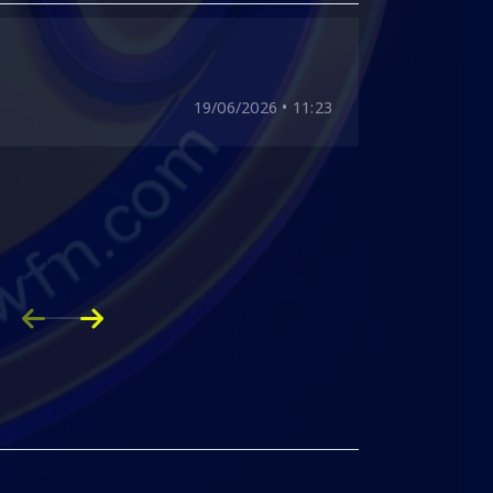
Parabéns 
Jéssica 
19/06/2026 • 11:23