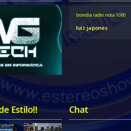
15/12
00:00
bomdia radio nota 1000
luiz japones
DOCE MANIA
e Estilo!!
Chat