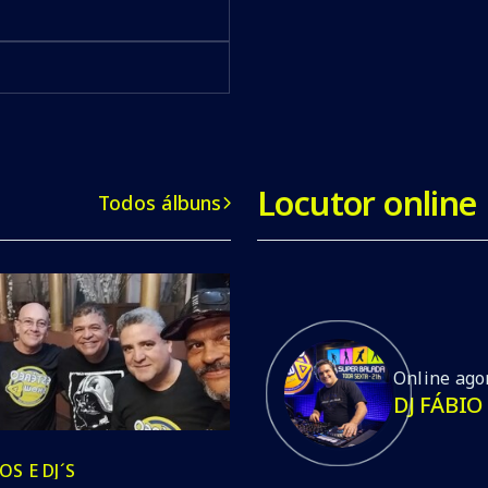
Locutor online
Todos álbuns
Online ago
DJ FÁBIO
S E DJ´S