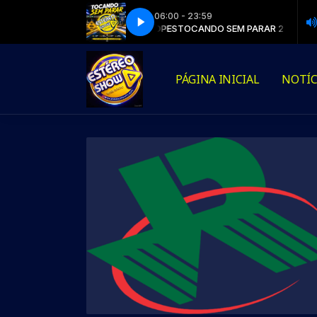
06:00 - 23:59
ARAR 2 com DJ FÁBIO LOPES
 the light (Extended Version)
Snap - See the light (Extended Version)
TOCANDO SEM PARAR 2 com DJ FÁBIO LOP
PÁGINA INICIAL
NOTÍC