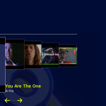
3
4
5
6
You Are The One
A-Ha