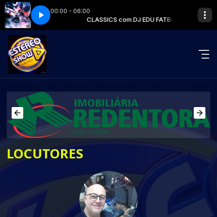
00:00 - 06:00
her heart (Dario Caminita Revibe)
 DJ EDU FATBOY
CLASSICS com DJ EDU FATBOY
Double - The Captain of her heart (Dar
LOCUTORES