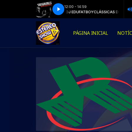
12:00 - 14:59
 DO ROCK POP NACIONAL com DJ EDUFATBOY
THE GOO GOO DOLLS - IRIS
THE GOO GOO DOLLS - IRIS
CLÁSSICAS DO ROCK POP
PÁGINA INICIAL
NOTÍC