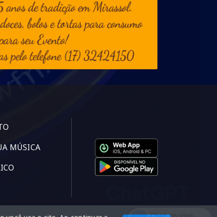
TO
UA MÚSICA
ICO
Chat ao vivo