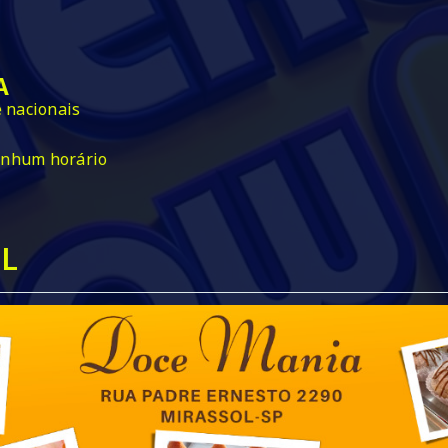
A
e nacionais
enhum horário
L