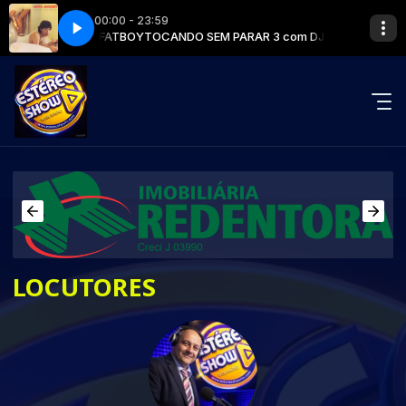
00:00 - 23:59
 3 com DJ EDU FATBOY
 Jagger
Hard Woman - Mick Jagger
TOCANDO SEM PARAR 3 com DJ EDU FATBOY
LOCUTORES