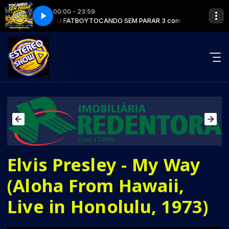
00:00 - 23:59
T (DJ F.R.A.N.K'S UK RADIO EDIT)
R 3 com DJ EDU FATBOY
TOCANDO SEM PARAR 3 com DJ EDU FATBOY
THE UNDERDOG PROJECT - SATURDAY 
Elvis Presley - My Way
(Aloha From Hawaii,
Live in Honolulu, 1973)