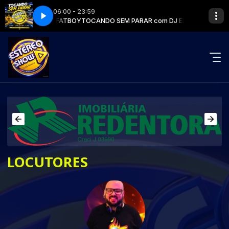
06:00 - 23:59
ybody dance now (Club mix)
AR com DJ EDUFATBOY
TOCANDO SEM PARAR com DJ EDUFATBOY
C&C Music Factory - Everybody dance now (
LOCUTORES